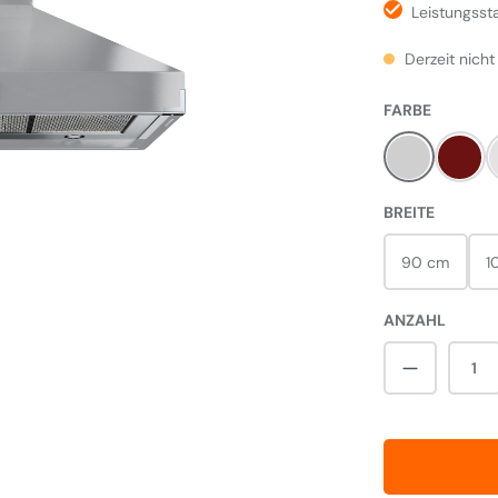
Leistungsst
Derzeit nicht
AUSWÄH
FARBE
Steel
Cher
AUSWÄ
BREITE
90 cm
1
ANZAHL
Produkt A