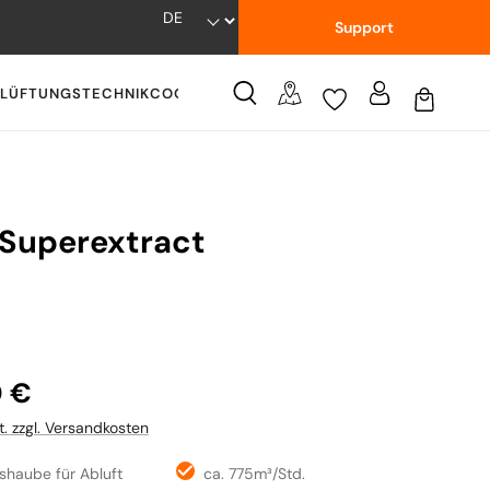
Support
LÜFTUNGSTECHNIK
COOKWARE
WISSENSWERTES
 Superextract
:
0 €
t. zzgl. Versandkosten
haube für Abluft
ca. 775m³/Std.