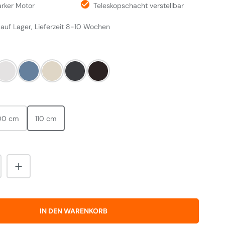
arker Motor
Teleskopschacht verstellbar
 auf Lager, Lieferzeit 8-10 Wochen
LEN
ry Red
White
China Blue
Cream
Slate
Black
HLEN
00 cm
110 cm
nzahl: Gib den gewünschten Wert ein od
IN DEN WARENKORB