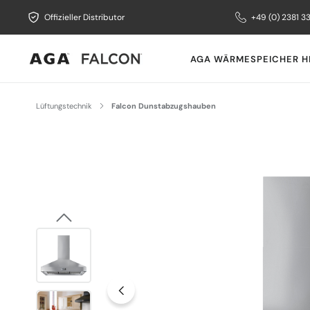
Offizieller Distributor
+49 (0) 2381 3
AGA WÄRMESPEICHER H
Lüftungstechnik
Falcon Dunstabzugshauben
Bildergalerie überspringen