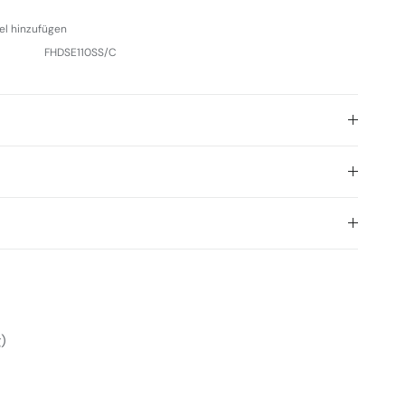
el hinzufügen
FHDSE110SS/C
)