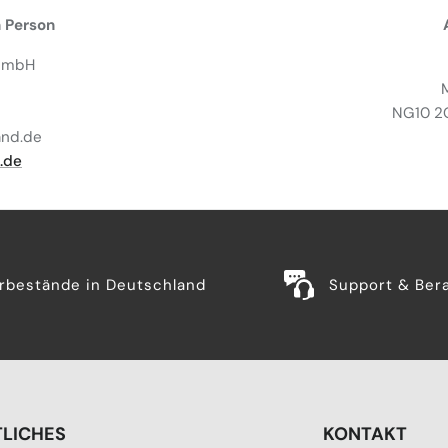
 Person
 GmbH
NG10 2G
and.de
.de
rbestände in Deutschland
Support & Ber
LICHES
KONTAKT