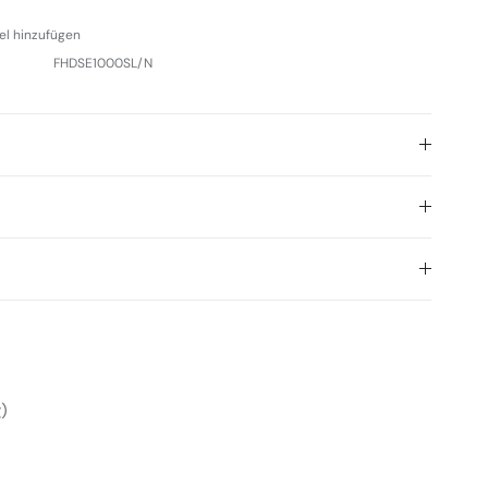
el hinzufügen
FHDSE1000SL/N
)