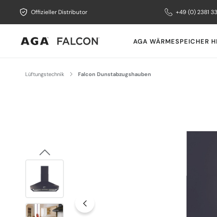
Offizieller Distributor
+49 (0) 2381 3
AGA WÄRMESPEICHER H
Lüftungstechnik
Falcon Dunstabzugshauben
Bildergalerie überspringen