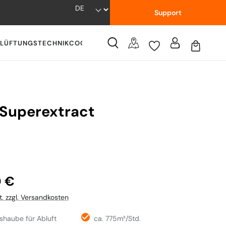
Support
LÜFTUNGSTECHNIK
COOKWARE
WISSENSWERTES
 Superextract
:
0 €
t. zzgl. Versandkosten
haube für Abluft
ca. 775m³/Std.