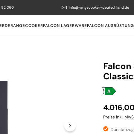
3 92 060
info@rangecooker-deutschland.de
ERDE
RANGECOOKER
FALCON LAGERWARE
FALCON AUSRÜSTUNG
Falcon
Classic
Regulärer Preis
4.016,0
Preise inkl. MwS
Dunstabzugs