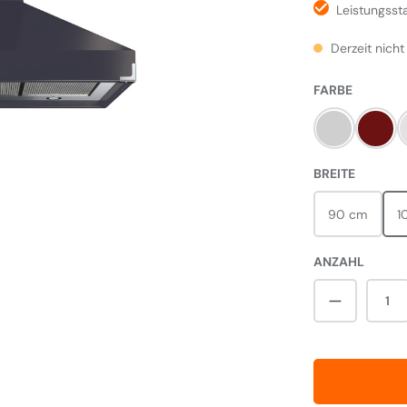
Leistungsst
Derzeit nicht
AUSWÄH
FARBE
Steel
Cher
AUSWÄ
BREITE
90 cm
1
ANZAHL
Produkt A