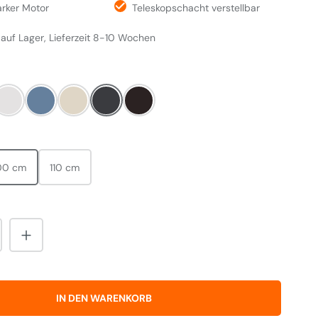
arker Motor
Teleskopschacht verstellbar
 auf Lager, Lieferzeit 8-10 Wochen
LEN
ry Red
White
China Blue
Cream
Slate
Black
HLEN
00 cm
110 cm
nzahl: Gib den gewünschten Wert ein od
IN DEN WARENKORB