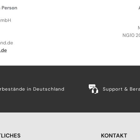
 Person
 GmbH
NG10 2G
and.de
.de
rbestände in Deutschland
Support & Ber
LICHES
KONTAKT