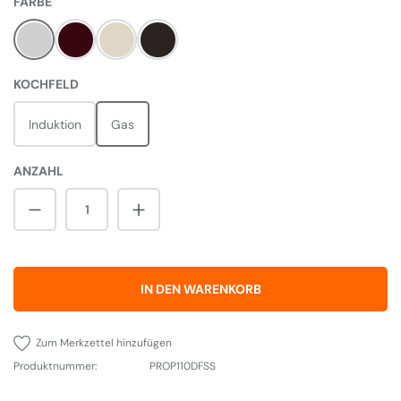
AUSWÄHLEN
FARBE
Steel
Cranberry
Cream
Black
AUSWÄHLEN
KOCHFELD
Induktion
Gas
ANZAHL
Produkt Anzahl: Gib den gewünschten Wert 
IN DEN WARENKORB
Zum Merkzettel hinzufügen
Produktnummer:
PROP110DFSS