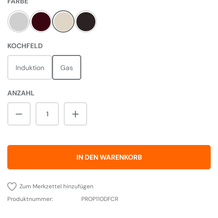
AUSWÄHLEN
FARBE
Steel
Cranberry
Cream
Black
AUSWÄHLEN
KOCHFELD
Induktion
Gas
ANZAHL
Produkt Anzahl: Gib den gewünschten Wert 
IN DEN WARENKORB
Zum Merkzettel hinzufügen
Produktnummer:
PROP110DFCR