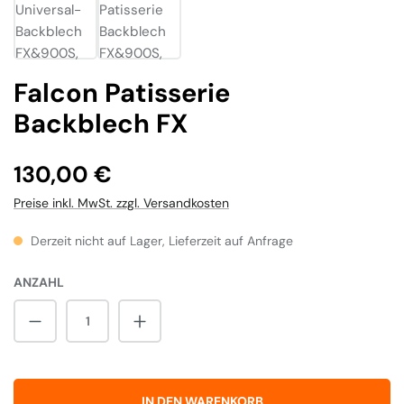
Falcon Patisserie
Backblech FX
Regulärer Preis:
130,00 €
Preise inkl. MwSt. zzgl. Versandkosten
Derzeit nicht auf Lager, Lieferzeit auf Anfrage
ANZAHL
Produkt Anzahl: Gib den gewünschten Wert 
IN DEN WARENKORB