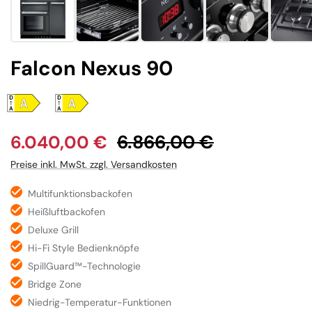
Falcon Nexus 90
Verkaufspreis:
Regulärer Preis:
6.866,00 €
6.040,00 €
Preise inkl. MwSt. zzgl. Versandkosten
Multifunktionsbackofen
Heißluftbackofen
Deluxe Grill
Hi-Fi Style Bedienknöpfe
SpillGuard™-Technologie
Bridge Zone
Niedrig-Temperatur-Funktionen