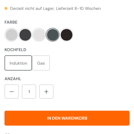
Derzeit nicht auf Lager, Lieferzeit 8-10 Wochen
AUSWÄHLEN
FARBE
Steel
Charcoal Black
White
Slate
Black
AUSWÄHLEN
KOCHFELD
Induktion
Gas
ANZAHL
Produkt Anzahl: Gib den gewünschten Wert 
IN DEN WARENKORB