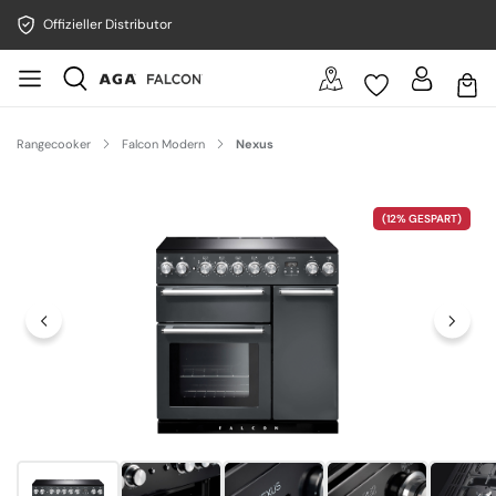
Offizieller Distributor
Rangecooker
Falcon Modern
Nexus
Bildergalerie überspringen
(12% GESPART)