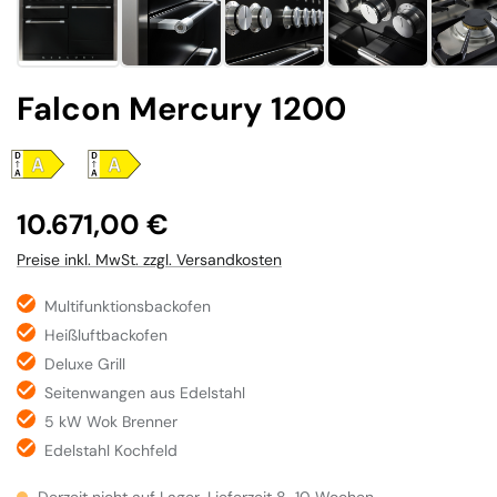
Falcon Mercury 1200
Regulärer Preis:
10.671,00 €
Preise inkl. MwSt. zzgl. Versandkosten
Multifunktionsbackofen
Heißluftbackofen
Deluxe Grill
Seitenwangen aus Edelstahl
5 kW Wok Brenner
Edelstahl Kochfeld