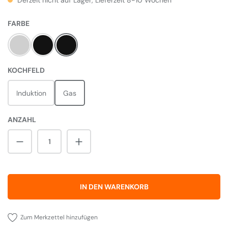
Derzeit nicht auf Lager, Lieferzeit 8-10 Wochen
AUSWÄHLEN
FARBE
Steel
Black gloss
Black matt
AUSWÄHLEN
KOCHFELD
Induktion
Gas
ANZAHL
Produkt Anzahl: Gib den gewünschten Wert 
IN DEN WARENKORB
Zum Merkzettel hinzufügen