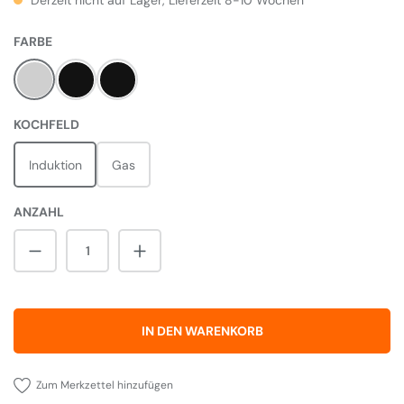
Derzeit nicht auf Lager, Lieferzeit 8-10 Wochen
AUSWÄHLEN
FARBE
Steel
Black gloss
Black matt
AUSWÄHLEN
KOCHFELD
Induktion
Gas
ANZAHL
Produkt Anzahl: Gib den gewünschten Wert 
IN DEN WARENKORB
Zum Merkzettel hinzufügen