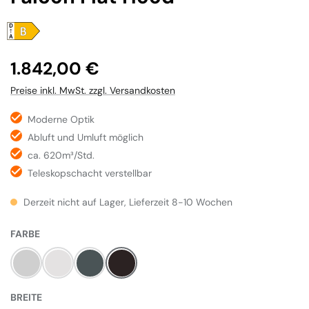
Regulärer Preis:
1.842,00 €
Preise inkl. MwSt. zzgl. Versandkosten
Moderne Optik
Abluft und Umluft möglich
ca. 620m³/Std.
Teleskopschacht verstellbar
Derzeit nicht auf Lager, Lieferzeit 8-10 Wochen
AUSWÄHLEN
FARBE
Steel
White
Slate
Black
AUSWÄHLEN
BREITE