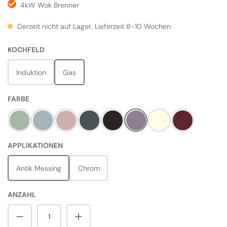
4kW Wok Brenner
Derzeit nicht auf Lager, Lieferzeit 8-10 Wochen
AUSWÄHLEN
KOCHFELD
Induktion
Gas
AUSWÄHLEN
FARBE
Mint
Misty Blue
Pale Pink
Slate
Black
Heather
Pale Cream
Bordeaux Rot
AUSWÄHLEN
APPLIKATIONEN
Antik Messing
Chrom
ANZAHL
Produkt Anzahl: Gib den gewünschten Wert 