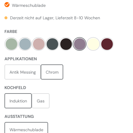
Wärmeschublade
Derzeit nicht auf Lager, Lieferzeit 8-10 Wochen
AUSWÄHLEN
FARBE
Mint
Misty Blue
Pale Pink
Slate
Black
Heather
Pale Cream
Bordeaux Rot
AUSWÄHLEN
APPLIKATIONEN
Antik Messing
Chrom
AUSWÄHLEN
KOCHFELD
Induktion
Gas
AUSWÄHLEN
AUSSTATTUNG
Wärmeschublade