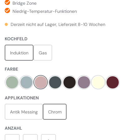
Bridge Zone
Niedrig-Temperatur-Funktionen
Derzeit nicht auf Lager, Lieferzeit 8-10 Wochen
AUSWÄHLEN
KOCHFELD
Induktion
Gas
AUSWÄHLEN
FARBE
Mint
Misty Blue
Pale Pink
Slate
Black
Heather
Pale Cream
Bordeaux Rot
AUSWÄHLEN
APPLIKATIONEN
Antik Messing
Chrom
ANZAHL
Produkt Anzahl: Gib den gewünschten Wert 