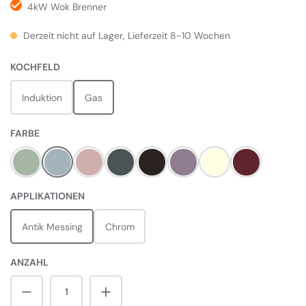
4kW Wok Brenner
Derzeit nicht auf Lager, Lieferzeit 8-10 Wochen
AUSWÄHLEN
KOCHFELD
Induktion
Gas
AUSWÄHLEN
FARBE
Mint
Misty Blue
Pale Pink
Slate
Black
Heather
Pale Cream
Bordeaux Rot
AUSWÄHLEN
APPLIKATIONEN
Antik Messing
Chrom
ANZAHL
Produkt Anzahl: Gib den gewünschten Wert 