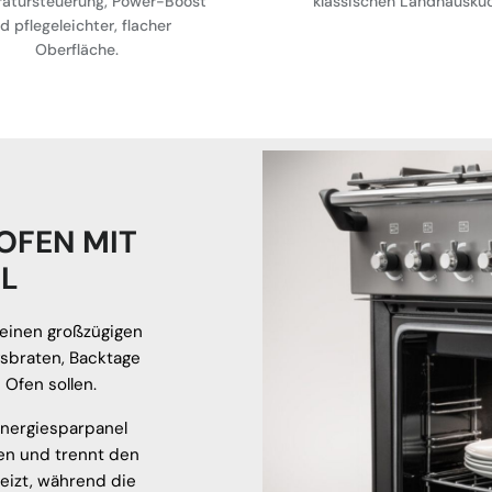
atursteuerung, Power-Boost
klassischen Landhauskü
d pflegeleichter, flacher
Oberfläche.
OFEN MIT
L
 einen großzügigen
gsbraten, Backtage
 Ofen sollen.
Energiesparpanel
ben und trennt den
eizt, während die