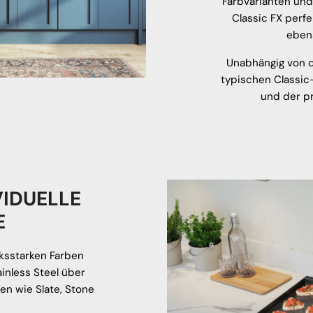
Farbvarianten und
Classic FX perf
eben
Unabhängig von d
typischen Classic
und der p
VIDUELLE
E
cksstarken Farben
inless Steel über
en wie Slate, Stone