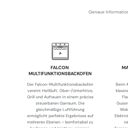
Genaue Information
FALCON
MA
MULTIFUNKTIONSBACKOFEN
Der Falcon-Multifunktionsbackofen
Beim K
vereint Heißluft, Ober-/Unterhitze,
klassi
Grill und Auftauen in einem präzise
Fl
steuerbaren Garraum. Die
Gussr
gleichmäßige Luftführung
Wok
ermöglicht perfekte Ergebnisse auf
Elektro
mehreren Ebenen – komfortabel zu
na