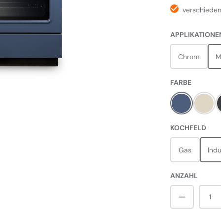
verschiede
APPLIKATIONE
Chrom
M
AUSWÄH
FARBE
Stone Blue
Crea
AUS
KOCHFELD
Gas
Indu
ANZAHL
Produkt A