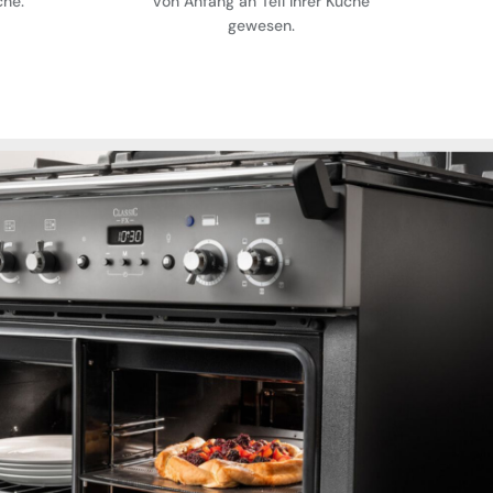
che.
von Anfang an Teil Ihrer Küche
gewesen.