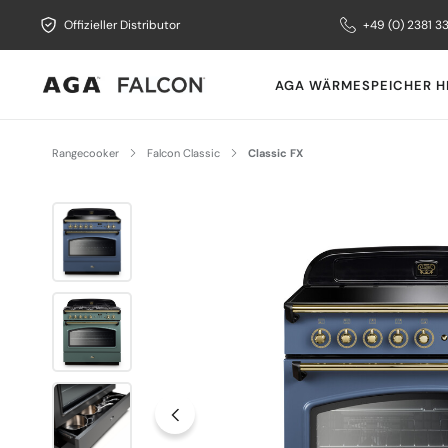
Offizieller Distributor
+49 (0) 2381 3
AGA WÄRMESPEICHER H
Rangecooker
Falcon Classic
Classic FX
Bildergalerie überspringen