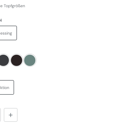
ne Topfgrößen
AUSWÄHLEN
N
essing
LEN
m
Slate
Black
Mineral Green
WÄHLEN
ktion
nzahl: Gib den gewünschten Wert ein od