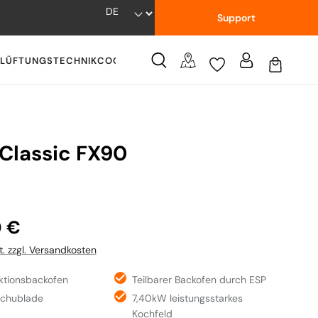
Support
LÜFTUNGSTECHNIK
COOKWARE
WISSENSWERTES
 Classic FX90
:
0 €
t. zzgl. Versandkosten
nktionsbackofen
Teilbarer Backofen durch ESP
schublade
7,40kW leistungsstarkes
Kochfeld