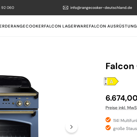
3 92 060
info@rangecooker-deutschland.de
ERDE
RANGECOOKER
FALCON LAGERWARE
FALCON AUSRÜSTUNG
Falcon
Regulärer Preis
6.674,0
Preise inkl. MwS
114l Multifu
große Stau