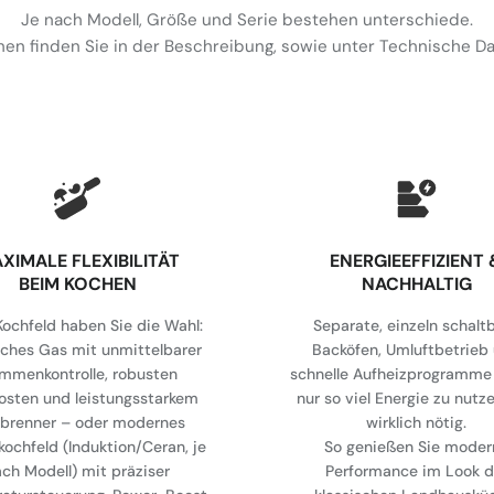
Je nach Modell, Größe und Serie bestehen unterschiede.
en finden Sie in der Beschreibung, sowie unter Technische 
XIMALE FLEXIBILITÄT
⁠ENERGIEEFFIZIENT 
BEIM KOCHEN
NACHHALTIG
ochfeld haben Sie die Wahl:
Separate, einzeln schalt
sches Gas mit unmittelbarer
Backöfen, Umluftbetrieb
ammenkontrolle, robusten
schnelle Aufheizprogramme 
osten und leistungsstarkem
nur so viel Energie zu nutz
brenner – oder modernes
wirklich nötig.
kochfeld (Induktion/Ceran, je
So genießen Sie moder
ch Modell) mit präziser
Performance im Look d