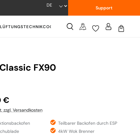
Support
LÜFTUNGSTECHNIK
COOKWARE
WISSENSWERTES
 Classic FX90
:
0 €
t. zzgl. Versandkosten
nktionsbackofen
Teilbarer Backofen durch ESP
schublade
4kW Wok Brenner