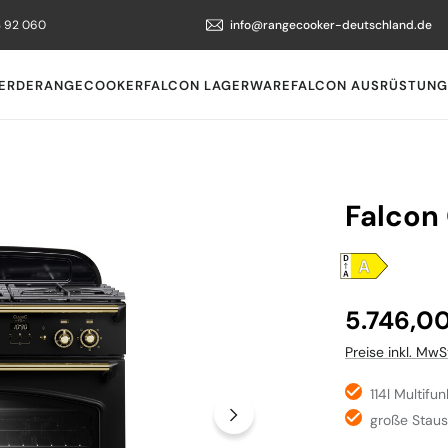
3 92 060
info@rangecooker-deutschland.de
ERDE
RANGECOOKER
FALCON LAGERWARE
FALCON AUSRÜSTUNG
Falcon
Regulärer Preis
5.746,0
Preise inkl. MwS
114l Multifu
große Stau