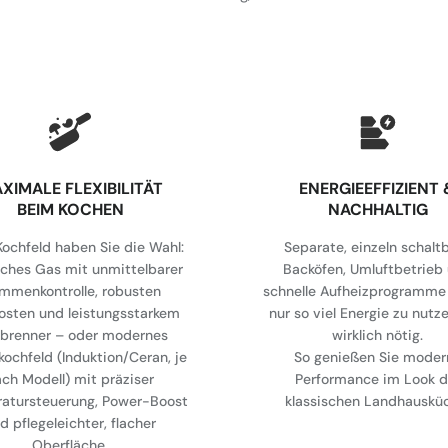
XIMALE FLEXIBILITÄT
⁠ENERGIEEFFIZIENT 
BEIM KOCHEN
NACHHALTIG
ochfeld haben Sie die Wahl:
Separate, einzeln schalt
sches Gas mit unmittelbarer
Backöfen, Umluftbetrieb
ammenkontrolle, robusten
schnelle Aufheizprogramme 
osten und leistungsstarkem
nur so viel Energie zu nutz
brenner – oder modernes
wirklich nötig.
kochfeld (Induktion/Ceran, je
So genießen Sie moder
ch Modell) mit präziser
Performance im Look d
atursteuerung, Power-Boost
klassischen Landhauskü
d pflegeleichter, flacher
Oberfläche.