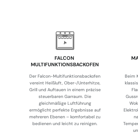
FALCON
MA
MULTIFUNKTIONSBACKOFEN
Der Falcon-Multifunktionsbackofen
Beim K
vereint Heißluft, Ober-/Unterhitze,
klassi
Grill und Auftauen in einem präzise
Fl
steuerbaren Garraum. Die
Gussr
gleichmäßige Luftführung
Wok
ermöglicht perfekte Ergebnisse auf
Elektro
mehreren Ebenen – komfortabel zu
na
bedienen und leicht zu reinigen.
Temper
un