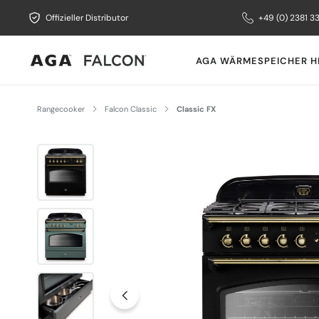
Offizieller Distributor
+49 (0) 2381 3
AGA WÄRMESPEICHER H
Rangecooker
Falcon Classic
Classic FX
Bildergalerie überspringen