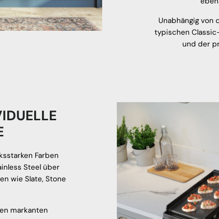
eben
Unabhängig von d
typischen Classic
und der p
VIDUELLE
E
cksstarken Farben
inless Steel über
en wie Slate, Stone
nen markanten