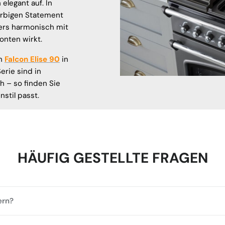
elegant auf. In
arbigen Statement
ers harmonisch mit
nten wirkt.
en
Falcon Elise 90
in
erie sind in
h – so finden Sie
stil passt.
HÄUFIG GESTELLTE FRAGEN
ern?