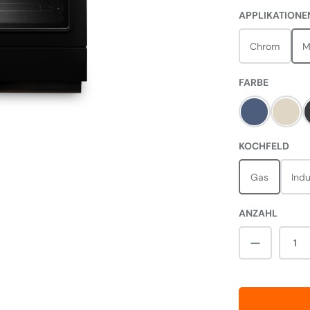
APPLIKATIONE
Chrom
M
AUSWÄH
FARBE
Stone Blue
Crea
AUS
KOCHFELD
Gas
Indu
ANZAHL
Produkt A