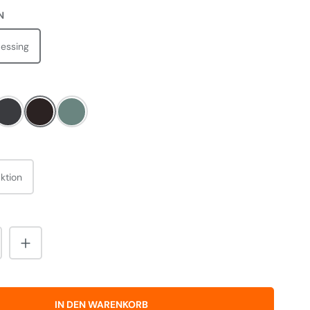
AUSWÄHLEN
N
essing
LEN
m
Slate
Black
Mineral Green
WÄHLEN
ktion
nzahl: Gib den gewünschten Wert ein od
IN DEN WARENKORB