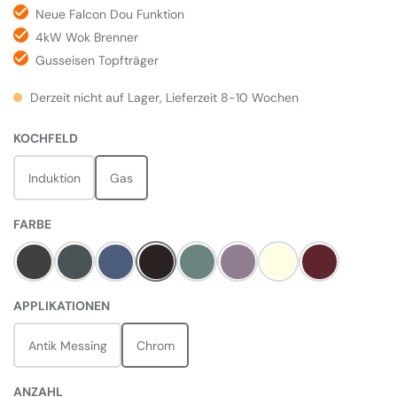
Neue Falcon Dou Funktion
4kW Wok Brenner
Gusseisen Topfträger
Derzeit nicht auf Lager, Lieferzeit 8-10 Wochen
AUSWÄHLEN
KOCHFELD
Induktion
Gas
AUSWÄHLEN
FARBE
Charcoal Black
Slate
Stone Blue
Black
Mineral Green
Heather
Pale Cream
Bordeaux Rot
AUSWÄHLEN
APPLIKATIONEN
Antik Messing
Chrom
ANZAHL