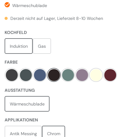
Wärmeschublade
Derzeit nicht auf Lager, Lieferzeit 8-10 Wochen
AUSWÄHLEN
KOCHFELD
Induktion
Gas
AUSWÄHLEN
FARBE
Charcoal Black
Slate
Stone Blue
Black
Mineral Green
Heather
Pale Cream
Bordeaux Rot
AUSWÄHLEN
AUSSTATTUNG
Wärmeschublade
AUSWÄHLEN
APPLIKATIONEN
Antik Messing
Chrom