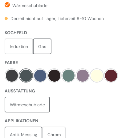
Wärmeschublade
Derzeit nicht auf Lager, Lieferzeit 8-10 Wochen
AUSWÄHLEN
KOCHFELD
Induktion
Gas
AUSWÄHLEN
FARBE
Charcoal Black
Slate
Stone Blue
Black
Mineral Green
Heather
Pale Cream
Bordeaux Rot
AUSWÄHLEN
AUSSTATTUNG
Wärmeschublade
AUSWÄHLEN
APPLIKATIONEN
Antik Messing
Chrom