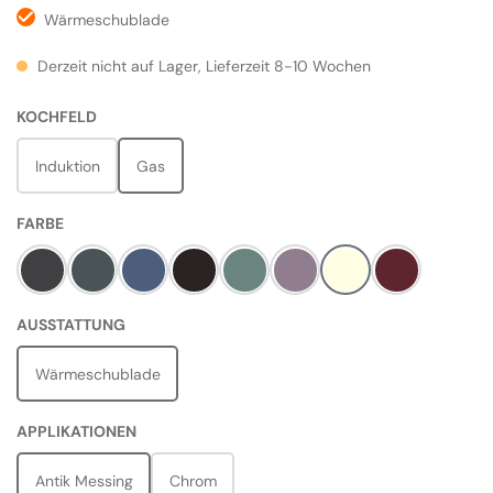
Wärmeschublade
Derzeit nicht auf Lager, Lieferzeit 8-10 Wochen
AUSWÄHLEN
KOCHFELD
Induktion
Gas
AUSWÄHLEN
FARBE
Charcoal Black
Slate
Stone Blue
Black
Mineral Green
Heather
Pale Cream
Bordeaux Rot
AUSWÄHLEN
AUSSTATTUNG
Wärmeschublade
AUSWÄHLEN
APPLIKATIONEN
Antik Messing
Chrom