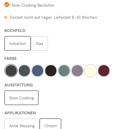
Slow Cooking Backofen
Derzeit nicht auf Lager, Lieferzeit 8-10 Wochen
AUSWÄHLEN
KOCHFELD
Induktion
Gas
AUSWÄHLEN
FARBE
Charcoal Black
Slate
Stone Blue
Black
Mineral Green
Heather
Pale Cream
Bordeaux Rot
AUSWÄHLEN
AUSSTATTUNG
Slow Cooking
AUSWÄHLEN
APPLIKATIONEN
Antik Messing
Chrom