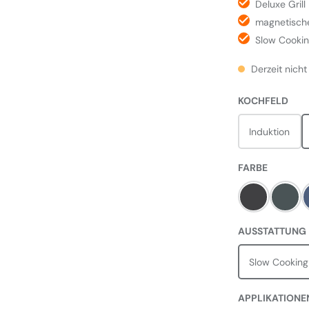
Deluxe Grill
magnetische
Slow Cookin
Derzeit nicht
AUS
KOCHFELD
Induktion
AUSWÄH
FARBE
Charcoal Bl
Slate
AUSSTATTUNG
Slow Cooking
APPLIKATIONE