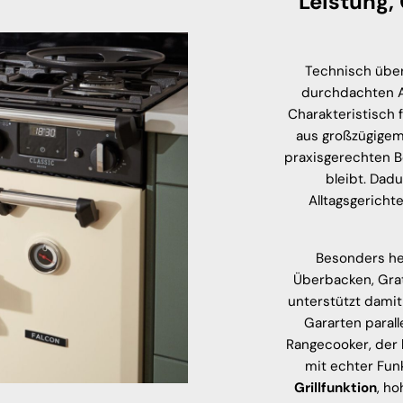
Leistung,
Technisch übe
durchdachten Au
Charakteristisch 
aus großzügigem
praxisgerechten Be
bleibt. Dad
Alltagsgericht
Besonders he
Überbacken, Grat
unterstützt damit
Gararten parall
Rangecooker, der k
mit echter Fun
Grillfunktion
, ho