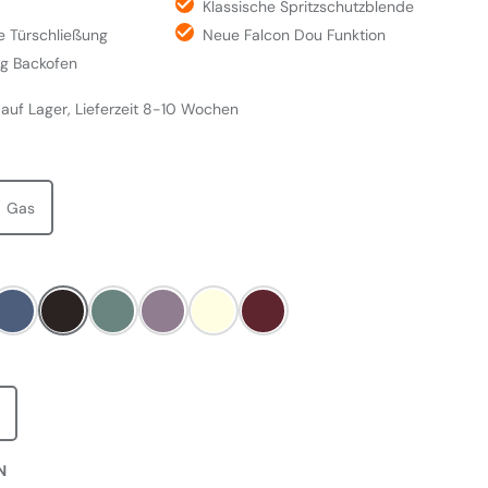
Klassische Spritzschutzblende
 Türschließung
Neue Falcon Dou Funktion
g Backofen
 auf Lager, Lieferzeit 8-10 Wochen
WÄHLEN
Gas
LEN
ack
Stone Blue
Black
Mineral Green
Heather
Pale Cream
Bordeaux Rot
AUSWÄHLEN
AUSWÄHLEN
N