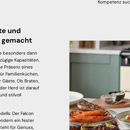
Kompetenz such
te und
 gemacht
ile besonders dann
zügige Kapazitäten,
ne Präsenz eines
ür Familienküchen,
 Gäste. Ob Braten,
er Herd ist darauf
nd stilvoll
dells: Der Falcon
ondern ein fester
steht für Genuss,