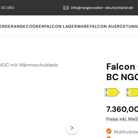
3 92 060
info@rangecooker-deutschland.de
ERDE
RANGECOOKER
FALCON LAGERWARE
FALCON AUSRÜSTUNG
Falcon 
BC NG
Regulärer Preis
7.360,0
Preise inkl. MwS
Multifunkti