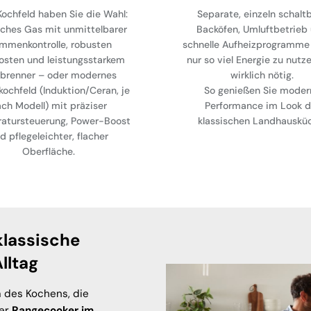
ochfeld haben Sie die Wahl:
Separate, einzeln schalt
sches Gas mit unmittelbarer
Backöfen, Umluftbetrieb
ammenkontrolle, robusten
schnelle Aufheizprogramme 
osten und leistungsstarkem
nur so viel Energie zu nutz
brenner – oder modernes
wirklich nötig.
kochfeld (Induktion/Ceran, je
So genießen Sie moder
ch Modell) mit präziser
Performance im Look d
atursteuerung, Power-Boost
klassischen Landhauskü
d pflegeleichter, flacher
Oberfläche.
klassische
lltag
m des Kochens, die
ger
Rangecooker im