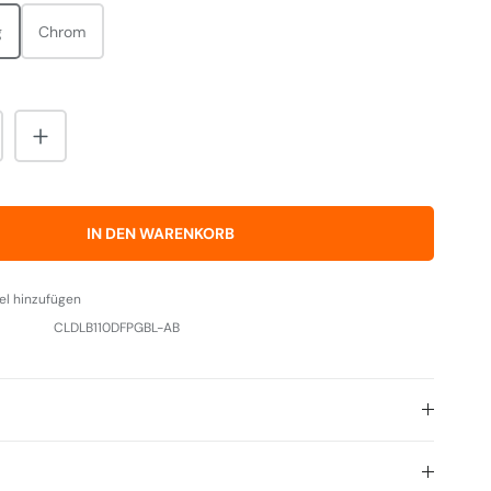
g
Chrom
nzahl: Gib den gewünschten Wert ein od
IN DEN WARENKORB
el hinzufügen
CLDLB110DFPGBL-AB