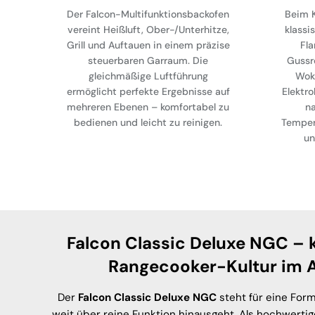
Der Falcon-Multifunktionsbackofen
Beim K
vereint Heißluft, Ober-/Unterhitze,
klassi
Grill und Auftauen in einem präzise
Fl
steuerbaren Garraum. Die
Gussr
gleichmäßige Luftführung
Wok
ermöglicht perfekte Ergebnisse auf
Elektro
mehreren Ebenen – komfortabel zu
na
bedienen und leicht zu reinigen.
Temper
un
Falcon Classic Deluxe NGC – 
Rangecooker-Kultur im A
Der
Falcon Classic Deluxe NGC
steht für eine For
weit über reine Funktion hinausgeht. Als hochwerti