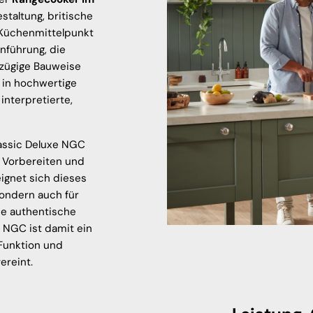
taltung, britische
 Küchenmittelpunkt
nführung, die
zügige Bauweise
 in hochwertige
nterpretierte,
lassic Deluxe NGC
, Vorbereiten und
gnet sich dieses
sondern auch für
ne authentische
 NGC ist damit ein
 Funktion und
ereint.