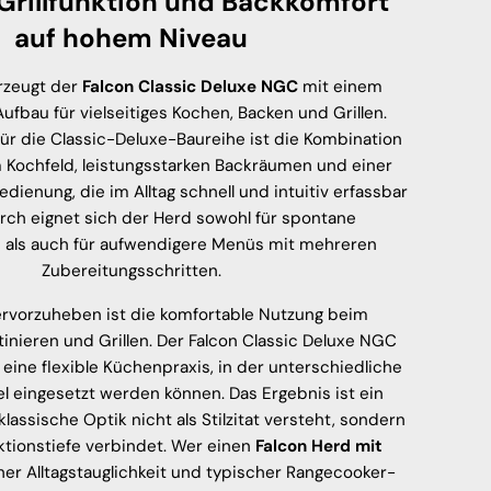
 Grillfunktion und Backkomfort
auf hohem Niveau
rzeugt der
Falcon Classic Deluxe NGC
mit einem
fbau für vielseitiges Kochen, Backen und Grillen.
für die Classic-Deluxe-Baureihe ist die Kombination
 Kochfeld, leistungsstarken Backräumen und einer
dienung, die im Alltag schnell und intuitiv erfassbar
urch eignet sich der Herd sowohl für spontane
e als auch für aufwendigere Menüs mit mehreren
Zubereitungsschritten.
rvorzuheben ist die komfortable Nutzung beim
inieren und Grillen. Der Falcon Classic Deluxe NGC
 eine flexible Küchenpraxis, in der unterschiedliche
el eingesetzt werden können. Das Ergebnis ist ein
lassische Optik nicht als Stilzitat versteht, sondern
ktionstiefe verbindet. Wer einen
Falcon Herd mit
her Alltagstauglichkeit und typischer Rangecooker-