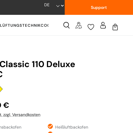
Support
LÜFTUNGSTECHNIK
COOKWARE
WISSENSWERTES
Classic 110 Deluxe
C
:
0 €
t. zzgl. Versandkosten
onsbackofen
Heißluftbackofen