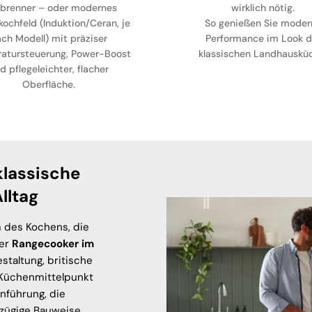
brenner – oder modernes
wirklich nötig.
kochfeld (Induktion/Ceran, je
So genießen Sie moder
ch Modell) mit präziser
Performance im Look d
atursteuerung, Power-Boost
klassischen Landhauskü
d pflegeleichter, flacher
Oberfläche.
klassische
lltag
m des Kochens, die
ger
Rangecooker im
taltung, britische
 Küchenmittelpunkt
nführung, die
zügige Bauweise