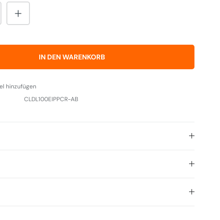
nzahl: Gib den gewünschten Wert ein od
IN DEN WARENKORB
el hinzufügen
CLDL100EIPPCR-AB