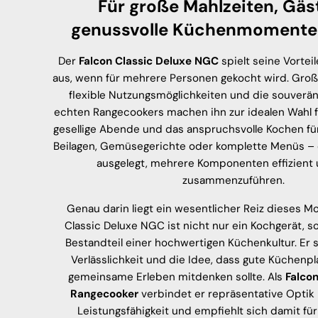
Für große Mahlzeiten, Gäs
genussvolle Küchenmomente
Der
Falcon Classic Deluxe NGC
spielt seine Vorte
aus, wenn für mehrere Personen gekocht wird. Groß
flexible Nutzungsmöglichkeiten und die souverä
echten Rangecookers machen ihn zur idealen Wahl f
gesellige Abende und das anspruchsvolle Kochen für
Beilagen, Gemüsegerichte oder komplette Menüs – d
ausgelegt, mehrere Komponenten effizient u
zusammenzuführen.
Genau darin liegt ein wesentlicher Reiz dieses Mo
Classic Deluxe NGC ist nicht nur ein Kochgerät, s
Bestandteil einer hochwertigen Küchenkultur. Er 
Verlässlichkeit und die Idee, dass gute Küchenp
gemeinsame Erleben mitdenken sollte. Als
Falcon
Rangecooker
verbindet er repräsentative Optik 
Leistungsfähigkeit und empfiehlt sich damit für 