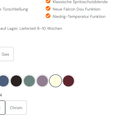
Klassische Spritzschutzblende
 Türschließung
Neue Falcon Dou Funktion
Niedrig-Temperatur Funktion
 auf Lager, Lieferzeit 8-10 Wochen
WÄHLEN
Gas
LEN
ack
Stone Blue
Black
Mineral Green
Heather
Pale Cream
Bordeaux Rot
AUSWÄHLEN
N
g
Chrom