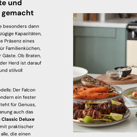
te und
 gemacht
ile besonders dann
zügige Kapazitäten,
ne Präsenz eines
ür Familienküchen,
 Gäste. Ob Braten,
er Herd ist darauf
nd stilvoll
dells: Der Falcon
ondern ein fester
steht für Genuss,
lanung auch das
 Classic Deluxe
mit praktischer
alle, die einen