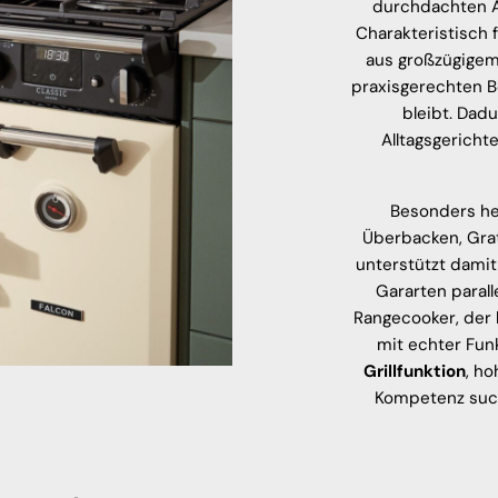
durchdachten Au
Charakteristisch 
aus großzügigem
praxisgerechten Be
bleibt. Dad
Alltagsgericht
Besonders he
Überbacken, Grat
unterstützt damit
Gararten parall
Rangecooker, der k
mit echter Fun
Grillfunktion
, ho
Kompetenz such