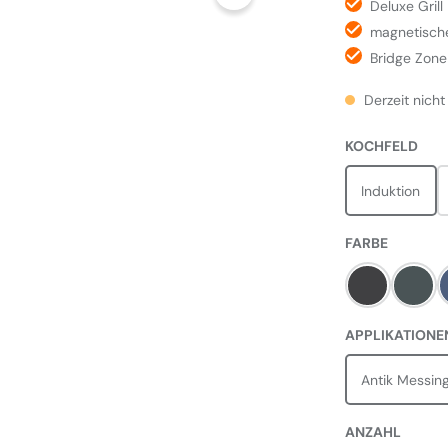
Deluxe Grill
magnetische
Bridge Zone
Derzeit nicht
AUS
KOCHFELD
Induktion
AUSWÄH
FARBE
Charcoal Bl
Slate
APPLIKATIONE
Antik Messin
ANZAHL