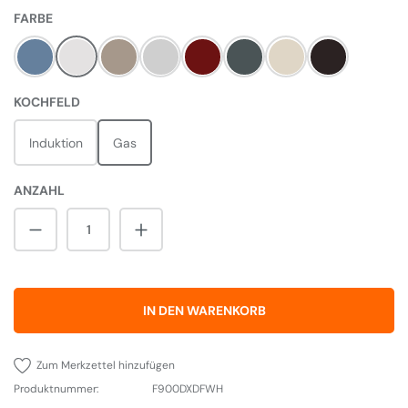
AUSWÄHLEN
FARBE
China Blue
White
Fawn
Steel
Cherry Red
Slate
Cream
Black
AUSWÄHLEN
KOCHFELD
Induktion
Gas
ANZAHL
Produkt Anzahl: Gib den gewünschten Wert 
IN DEN WARENKORB
Zum Merkzettel hinzufügen
Produktnummer:
F900DXDFWH