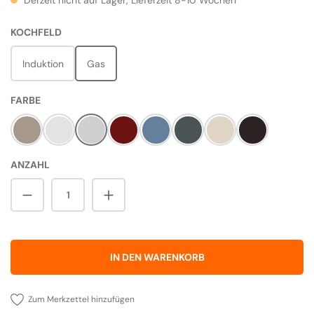
Derzeit nicht auf Lager, Lieferzeit 8-10 Wochen
AUSWÄHLEN
KOCHFELD
Induktion
Gas
AUSWÄHLEN
FARBE
Fawn
White
Steel
Cherry Red
China Blue
Slate
Cream
Black
ANZAHL
Produkt Anzahl: Gib den gewünschten Wert 
IN DEN WARENKORB
Zum Merkzettel hinzufügen