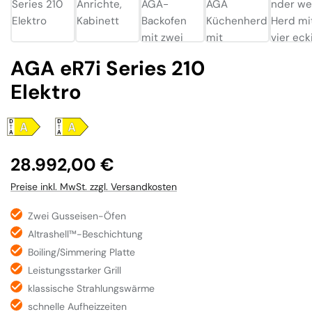
AGA eR7i Series 210
Elektro
Regulärer Preis:
28.992,00 €
Preise inkl. MwSt. zzgl. Versandkosten
Zwei Gusseisen-Öfen
Altrashell™-Beschichtung
Boiling/Simmering Platte
Leistungsstarker Grill
klassische Strahlungswärme
schnelle Aufheizzeiten