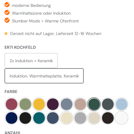
moderne Bedienung
Warmhaltezone oder Induktion
Slumber Mode = Warme Ofenfront
Derzeit nicht auf Lager, Lieferzeit 12-16 Wochen
AUSWÄHLEN
ER7I KOCHFELD
2x Induktion + Keramik
Induktion, Warmhalteplatte, Keramik
AUSWÄHLEN
FARBE
Himbeere
Olivine
Mustard
Aubergine
Dove
Blush
Britisch Racing Gree
Slate
Duck E
Dark Blue
Pewter
Salcombe Blue
Dartmouth Blue
Linen
Pearl Ashes
Cream
Black
Weiß
ANZAHL