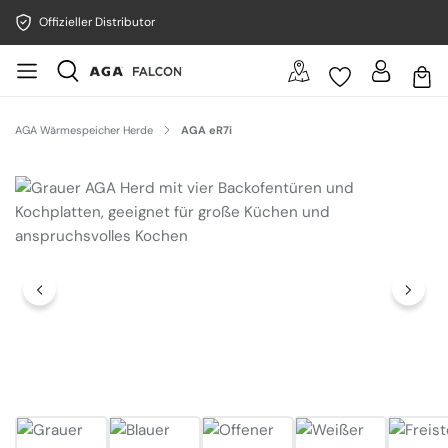
Offizieller Distributor
AGA Wärmespeicher Herde
AGA eR7i
Bildergalerie überspringen