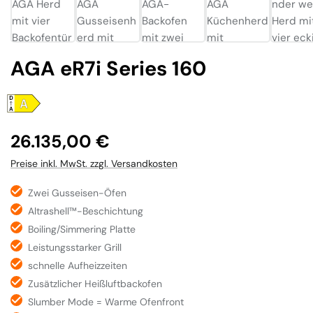
AGA eR7i Series 160
Regulärer Preis:
26.135,00 €
Preise inkl. MwSt. zzgl. Versandkosten
Zwei Gusseisen-Öfen
Altrashell™-Beschichtung
Boiling/Simmering Platte
Leistungsstarker Grill
schnelle Aufheizzeiten
Zusätzlicher Heißluftbackofen
Slumber Mode = Warme Ofenfront