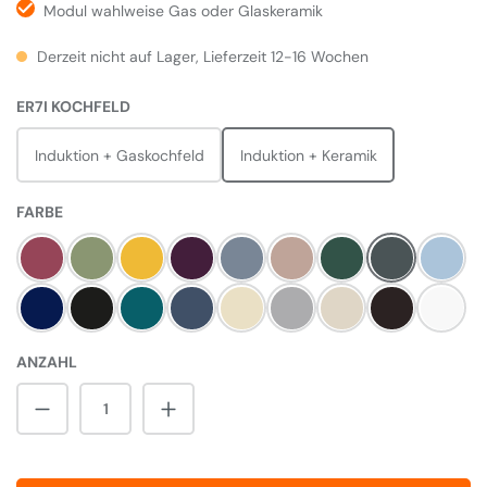
Modul wahlweise Gas oder Glaskeramik
Derzeit nicht auf Lager, Lieferzeit 12-16 Wochen
AUSWÄHLEN
ER7I KOCHFELD
Induktion + Gaskochfeld
Induktion + Keramik
AUSWÄHLEN
FARBE
Himbeere
Olivine
Mustard
Aubergine
Dove
Blush
Britisch Racing Gree
Slate
Duck E
Dark Blue
Pewter
Salcombe Blue
Dartmouth Blue
Linen
Pearl Ashes
Cream
Black
Weiß
ANZAHL
Produkt Anzahl: Gib den gewünschten Wert 