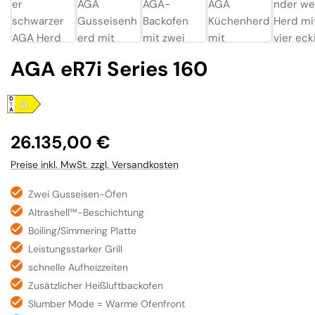
AGA eR7i Series 160
Regulärer Preis:
26.135,00 €
Preise inkl. MwSt. zzgl. Versandkosten
Zwei Gusseisen-Öfen
Altrashell™-Beschichtung
Boiling/Simmering Platte
Leistungsstarker Grill
schnelle Aufheizzeiten
Zusätzlicher Heißluftbackofen
Slumber Mode = Warme Ofenfront