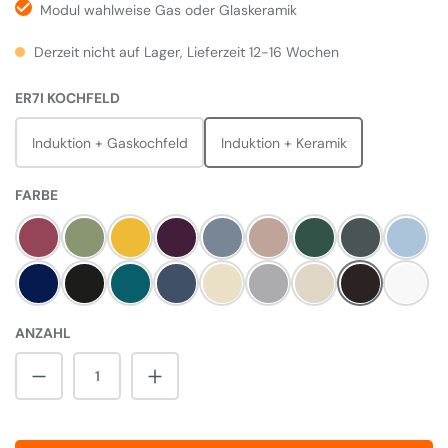
Modul wahlweise Gas oder Glaskeramik
Derzeit nicht auf Lager, Lieferzeit 12-16 Wochen
AUSWÄHLEN
ER7I KOCHFELD
Induktion + Gaskochfeld
Induktion + Keramik
AUSWÄHLEN
FARBE
Himbeere
Olivine
Mustard
Aubergine
Dove
Blush
Britisch Racing Gree
Slate
Duck E
Dark Blue
Pewter
Salcombe Blue
Dartmouth Blue
Linen
Pearl Ashes
Cream
Black
Weiß
ANZAHL
Produkt Anzahl: Gib den gewünschten Wert 