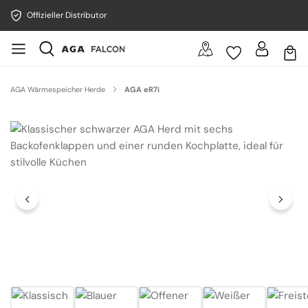
Offizieller Distributor
AGA Wärmespeicher Herde
AGA eR7i
Bildergalerie überspringen