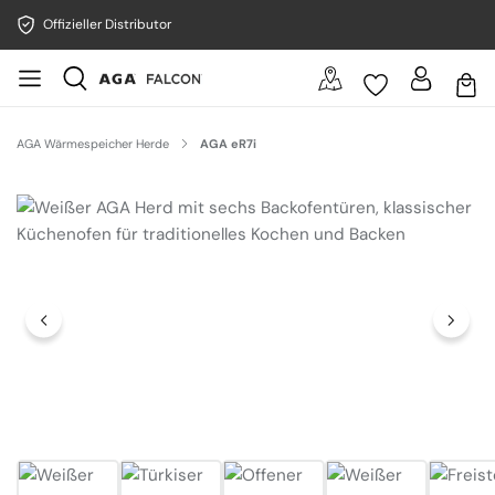
Offizieller Distributor
AGA Wärmespeicher Herde
AGA eR7i
Bildergalerie überspringen