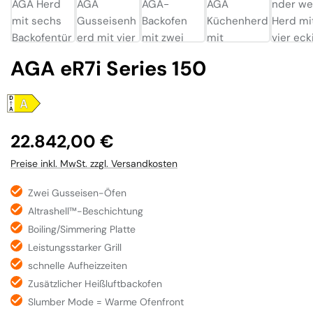
AGA eR7i Series 150
Regulärer Preis:
22.842,00 €
Preise inkl. MwSt. zzgl. Versandkosten
Zwei Gusseisen-Öfen
Altrashell™-Beschichtung
Boiling/Simmering Platte
Leistungsstarker Grill
schnelle Aufheizzeiten
Zusätzlicher Heißluftbackofen
Slumber Mode = Warme Ofenfront