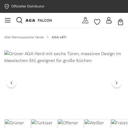
Offizieller Distributor
AGA Wärmespeicher Herde
AGA eR7i
Bildergalerie überspringen