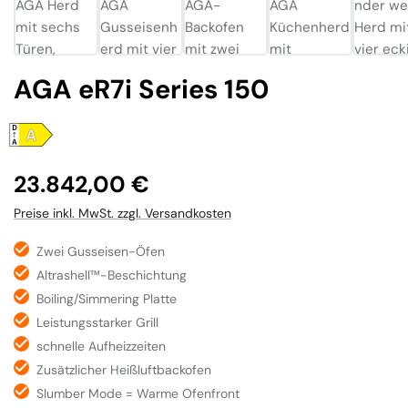
AGA eR7i Series 150
Regulärer Preis:
23.842,00 €
Preise inkl. MwSt. zzgl. Versandkosten
Zwei Gusseisen-Öfen
Altrashell™-Beschichtung
Boiling/Simmering Platte
Leistungsstarker Grill
schnelle Aufheizzeiten
Zusätzlicher Heißluftbackofen
Slumber Mode = Warme Ofenfront