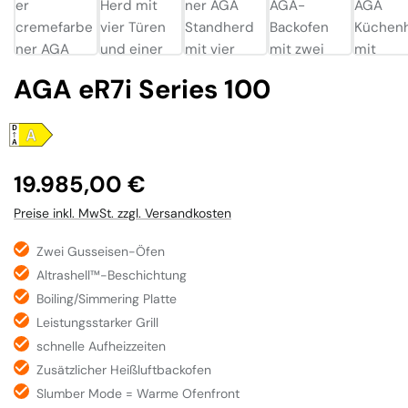
AGA eR7i Series 100
Regulärer Preis:
19.985,00 €
Preise inkl. MwSt. zzgl. Versandkosten
Zwei Gusseisen-Öfen
Altrashell™-Beschichtung
Boiling/Simmering Platte
Leistungsstarker Grill
schnelle Aufheizzeiten
Zusätzlicher Heißluftbackofen
Slumber Mode = Warme Ofenfront