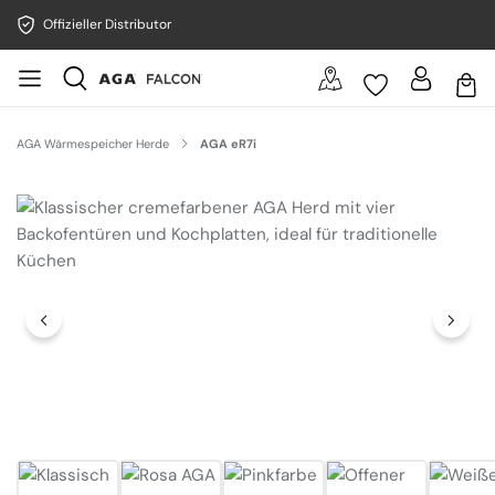
Offizieller Distributor
AGA Wärmespeicher Herde
AGA eR7i
Bildergalerie überspringen