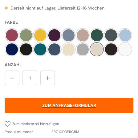
Derzeit nicht auf Lager, Lieferzeit 12-16 Wochen
AUSWÄHLEN
FARBE
Himbeere
Olivine
Mustard
Aubergine
Dove
Blush
Britisch Racing Gree
Slate
Duck E
Dark Blue
Pewter
Salcombe Blue
Dartmouth Blue
Linen
Pearl Ashes
Cream
Black
Weiß
ANZAHL
Produkt Anzahl: Gib den gewünschten Wert 
ZUM ANFRAGEFORMULAR
Zum Merkzettel hinzufügen
Produktnummer:
ER7I1003ERCRM