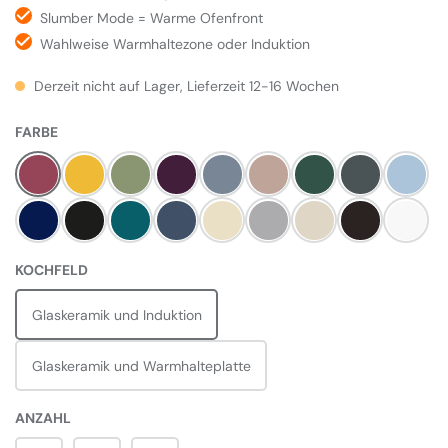
Slumber Mode = Warme Ofenfront
Wahlweise Warmhaltezone oder Induktion
Derzeit nicht auf Lager, Lieferzeit 12-16 Wochen
AUSWÄHLEN
FARBE
Himbeere
Mustard
Olivine
Aubergine
Dove
Blush
Britisch Racing Gree
Slate
Duck E
Dark Blue
Pewter
Salcombe Blue
Dartmouth Blue
Linen
Pearl Ashes
Cream
Black
Weiß
AUSWÄHLEN
KOCHFELD
Glaskeramik und Induktion
Glaskeramik und Warmhalteplatte
ANZAHL