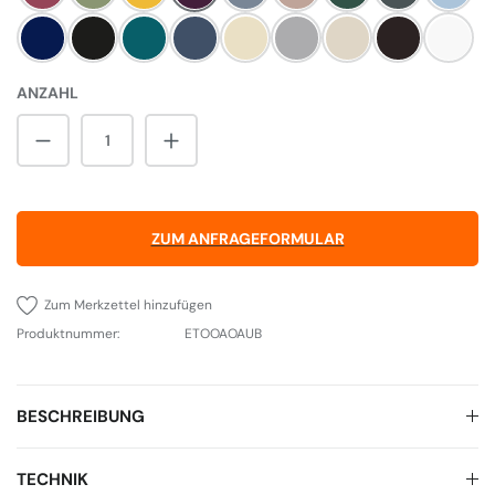
Dark Blue
Pewter
Salcombe Blue
Dartmouth Blue
Linen
Pearl Ashes
Cream
Black
Weiß
ANZAHL
Produkt Anzahl: Gib den gewünschten Wert 
ZUM ANFRAGEFORMULAR
Zum Merkzettel hinzufügen
Produktnummer:
ETOOAOAUB
BESCHREIBUNG
TECHNIK