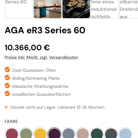
AGA eR3 Series 60
Regulärer Preis:
10.366,00 €
Preise inkl. MwSt. zzgl. Versandkosten
Zwei Gusseisen-Öfen
Boiling/Simmering Platte
klassische Strahlungswärme
emaillierten Gussoberflächen
Derzeit nicht auf Lager, Lieferzeit 12-16 Wochen
AUSWÄHLEN
FARBE
Himbeere
Olivine
Mustard
Aubergine
Dove
Blush
Britisch Racing Gree
Slate
Duck E