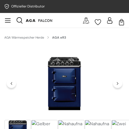
Offizieller Distributor
AGA Wärmespeicher Herde
AGA eR3
Bildergalerie überspringen