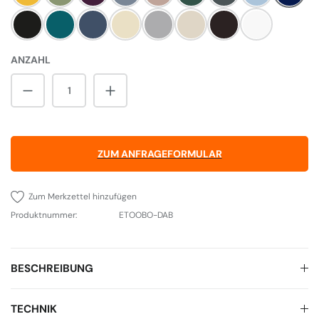
Pewter
Salcombe Blue
Dartmouth Blue
Linen
Pearl Ashes
Cream
Black
Weiß
ANZAHL
Produkt Anzahl: Gib den gewünschten Wert 
ZUM ANFRAGEFORMULAR
Zum Merkzettel hinzufügen
Produktnummer:
ETOOBO-DAB
BESCHREIBUNG
TECHNIK