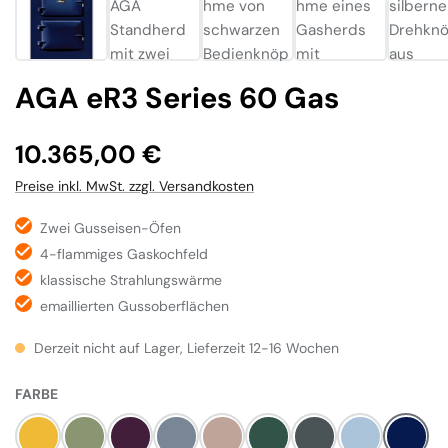
AGA eR3 Series 60 Gas
Regulärer Preis:
10.365,00 €
Preise inkl. MwSt. zzgl. Versandkosten
Zwei Gusseisen-Öfen
4-flammiges Gaskochfeld
klassische Strahlungswärme
emaillierten Gussoberflächen
Derzeit nicht auf Lager, Lieferzeit 12-16 Wochen
AUSWÄHLEN
FARBE
Mustard
Olivine
Aubergine
Dove
Blush
Britisch Racing Green
Slate
Duck Egg Blu
Dark B