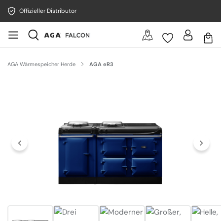
Offizieller Distributor
AGA Wärmespeicher Herde
AGA eR3
Bildergalerie überspringen