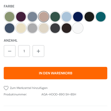
AUSWÄHLEN
FARBE
Olivine
Aubergine
Dove
Blush
Britisch Racing Green
Duck Egg Blue
Dark Blue
Pewter
Salco
Dartmouth Blue
Linen
Pearl Ashes
Cream
Slate
Black
Weiß
ANZAHL
Produkt Anzahl: Gib den gewünschten Wert 
IN DEN WARENKORB
Zum Merkzettel hinzufügen
Produktnummer:
AGA-HOOD-890 SH-BSH