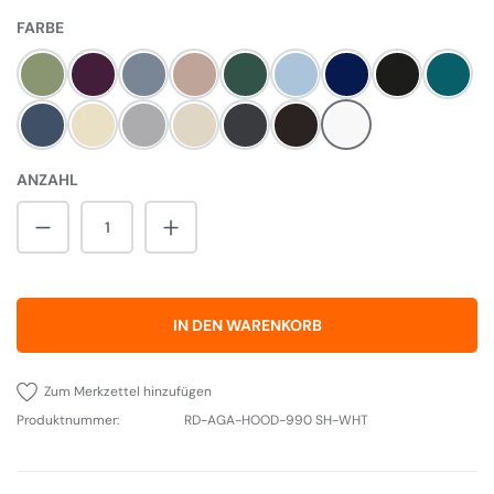
AUSWÄHLEN
FARBE
Olivine
Aubergine
Dove
Blush
Britisch Racing Green
Duck Egg Blue
Dark Blue
Pewter
Salco
Dartmouth Blue
Linen
Pearl Ashes
Cream
Slate
Black
Weiß
ANZAHL
Produkt Anzahl: Gib den gewünschten Wert 
IN DEN WARENKORB
Zum Merkzettel hinzufügen
Produktnummer:
RD-AGA-HOOD-990 SH-WHT