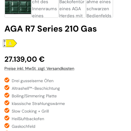
AGA R7 Series 210 Gas
Regulärer Preis:
27.139,00 €
Preise inkl. MwSt. zzgl. Versandkosten
Drei gusseiserne Öfen
Altrashell™-Beschichtung
Boiling/Simmering Platte
klassische Strahlungswärme
Slow Cooking + Grill
Heißluftbackofen
Gaskochfeld