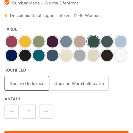
Slumber Mode = Warme Ofenfront
Derzeit nicht auf Lager, Lieferzeit 12-16 Wochen
AUSWÄHLEN
FARBE
Himbeere
Mustard
Olivine
Aubergine
Dove
Blush
Britisch Racing Gree
Slate
Duck E
Dark Blue
Pewter
Salcombe Blue
Dartmouth Blue
Linen
Pearl Ashes
Cream
Black
Weiß
AUSWÄHLEN
KOCHFELD
Gas und Induktion
Gas und Warmhalteplatte
ANZAHL
Produkt Anzahl: Gib den gewünschten Wert 