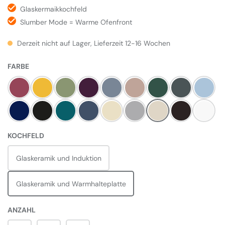
Glaskermaikkochfeld
Slumber Mode = Warme Ofenfront
Derzeit nicht auf Lager, Lieferzeit 12-16 Wochen
AUSWÄHLEN
FARBE
Himbeere
Mustard
Olivine
Aubergine
Dove
Blush
Britisch Racing Gree
Slate
Duck E
Dark Blue
Pewter
Salcombe Blue
Dartmouth Blue
Linen
Pearl Ashes
Cream
Black
Weiß
AUSWÄHLEN
KOCHFELD
Glaskeramik und Induktion
Glaskeramik und Warmhalteplatte
ANZAHL