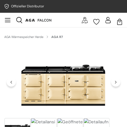
Offizieller Distributor
AGA Wärmespeicher Herde
AGA R7
Bildergalerie überspringen