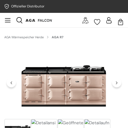
Offizieller Distributor
AGA Wärmespeicher Herde
AGA R7
Bildergalerie überspringen