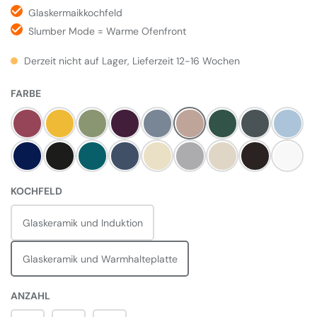
Glaskermaikkochfeld
Slumber Mode = Warme Ofenfront
Derzeit nicht auf Lager, Lieferzeit 12-16 Wochen
AUSWÄHLEN
FARBE
Himbeere
Mustard
Olivine
Aubergine
Dove
Blush
Britisch Racing Gree
Slate
Duck E
Dark Blue
Pewter
Salcombe Blue
Dartmouth Blue
Linen
Pearl Ashes
Cream
Black
Weiß
AUSWÄHLEN
KOCHFELD
Glaskeramik und Induktion
Glaskeramik und Warmhalteplatte
ANZAHL