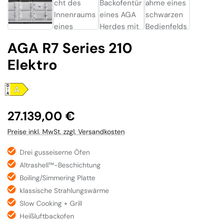
AGA R7 Series 210
Elektro
Regulärer Preis:
27.139,00 €
Preise inkl. MwSt. zzgl. Versandkosten
Drei gusseiserne Öfen
Altrashell™-Beschichtung
Boiling/Simmering Platte
klassische Strahlungswärme
Slow Cooking + Grill
Heißluftbackofen