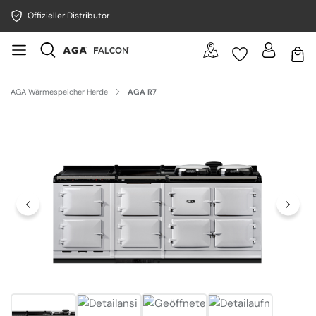
Offizieller Distributor
AGA Wärmespeicher Herde
AGA R7
Bildergalerie überspringen