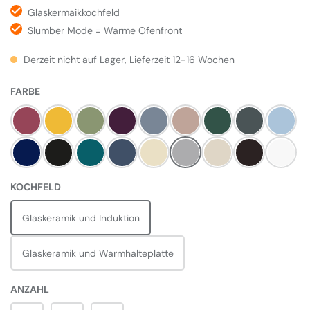
Glaskermaikkochfeld
Slumber Mode = Warme Ofenfront
Derzeit nicht auf Lager, Lieferzeit 12-16 Wochen
AUSWÄHLEN
FARBE
Himbeere
Mustard
Olivine
Aubergine
Dove
Blush
Britisch Racing Gree
Slate
Duck E
Dark Blue
Pewter
Salcombe Blue
Dartmouth Blue
Linen
Pearl Ashes
Cream
Black
Weiß
AUSWÄHLEN
KOCHFELD
Glaskeramik und Induktion
Glaskeramik und Warmhalteplatte
ANZAHL