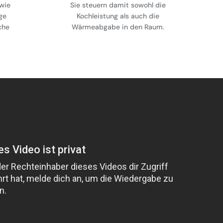
wie
Sie steuern damit sowohl die
ge
Kochleistung als auch die
che
Wärmeabgabe in den Raum.