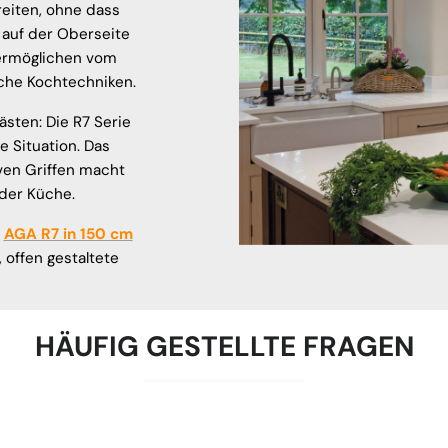
reiten, ohne dass
 auf der Oberseite
 ermöglichen vom
iche Kochtechniken.
sten: Die R7 Serie
e Situation. Das
ven Griffen macht
der Küche.
m
AGA R7 in 150 cm
 offen gestaltete
HÄUFIG GESTELLTE FRAGEN