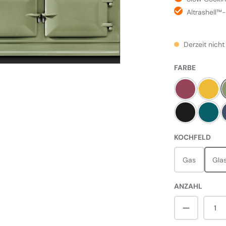
Altrashell™
Derzeit nicht
AUSWÄH
FARBE
Himbeere
Must
Pewter
Salc
AUS
KOCHFELD
Gas
Gla
ANZAHL
Produkt A