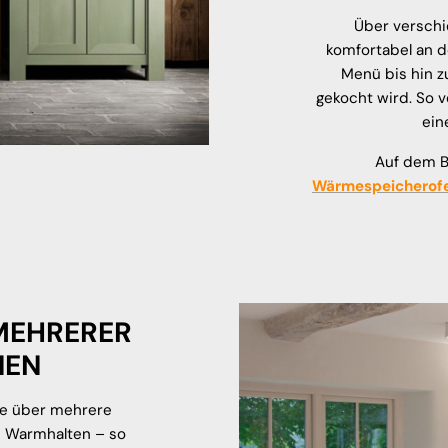
Über verschi
komfortabel an d
Menü bis hin z
gekocht wird. So v
ein
Auf dem Bi
Wärmespeicherof
MEHRERER
NEN
ie über mehrere
d Warmhalten – so