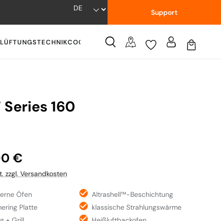
Support
LÜFTUNGSTECHNIK
COOKWARE
WISSENSWERTES
 Series 160
:
00 €
t. zzgl. Versandkosten
serne Öfen
Altrashell™-Beschichtung
ering Platte
klassische Strahlungswärme
 + Grill
Heißluftbackofen