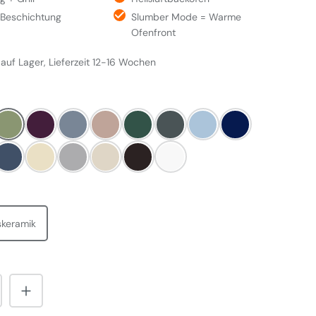
-Beschichtung
Slumber Mode = Warme
Ofenfront
 auf Lager, Lieferzeit 12-16 Wochen
LEN
ard
Olivine
Aubergine
Dove
Blush
Britisch Racing Green
Slate
Duck Egg Blue
Dark Blue
ombe Blue
Dartmouth Blue
Linen
Pearl Ashes
Cream
Black
Weiß
WÄHLEN
skeramik
nzahl: Gib den gewünschten Wert ein od