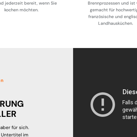
nd jederzeit bereit, wenn Sie
Brennprozessen und ist 
kochen möchten.
gemacht für hochwerti
französische und englis
Landhausküchen.
en
ÄRUNG
LLER
aber für sich.
Untertitel im