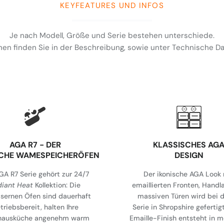
KEYFEATURES UND INFOS
Je nach Modell, Größe und Serie bestehen unterschiede.
en finden Sie in der Beschreibung, sowie unter Technische 
AGA R7 - DER
KLASSISCHES AG
ICHE WAMESPEICHERÖFEN
DESIGN
GA R7 Serie gehört zur 24/7
Der ikonische AGA Look 
diant Heat
Kollektion: Die
emaillierten Fronten, Handl
isernen Öfen sind dauerhaft
massiven Türen wird bei d
triebsbereit, halten Ihre
Serie in Shropshire gefertig
hausküche angenehm warm
Emaille-Finish entsteht in 