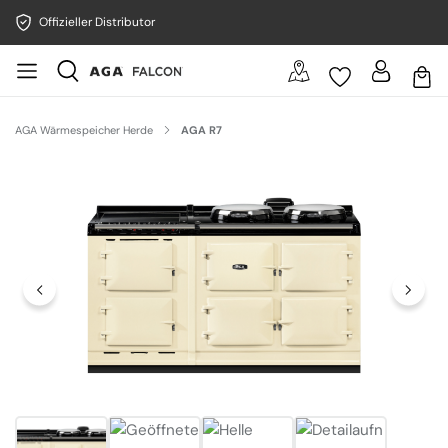
Offizieller Distributor
AGA Wärmespeicher Herde
AGA R7
Bildergalerie überspringen