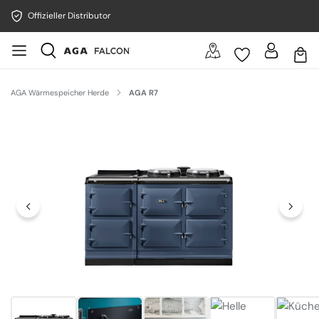
Offizieller Distributor
AGA Wärmespeicher Herde
AGA R7
Bildergalerie überspringen