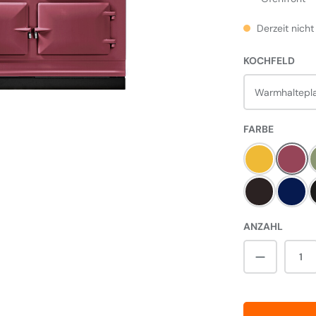
Derzeit nicht
AUS
KOCHFELD
Warmhaltepla
AUSWÄH
FARBE
Mustard
Himb
Black
Dark 
ANZAHL
Produkt A