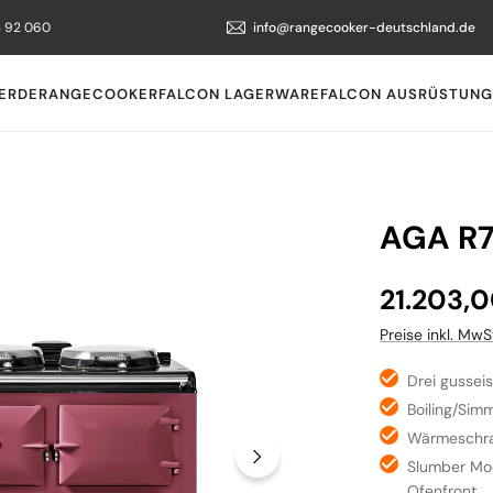
3 92 060
info@rangecooker-deutschland.de
ERDE
RANGECOOKER
FALCON LAGERWARE
FALCON AUSRÜSTUNG
AGA R7
Regulärer Preis
21.203,
Preise inkl. MwS
Drei gussei
Boiling/Simm
Wärmeschr
Slumber Mo
Ofenfront