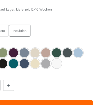
 auf Lager, Lieferzeit 12-16 Wochen
WÄHLEN
tte
Induktion
LEN
eere
Olivine
Aubergine
Dove
Cream
Blush
Britisch Racing Green
Slate
Duck Egg Blue
Blue
Pewter
Salcombe Blue
Dartmouth Blue
Linen
Pearl Ashes
Weiß
nzahl: Gib den gewünschten Wert ein od