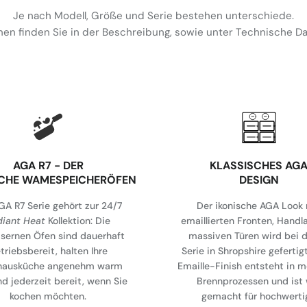
Je nach Modell, Größe und Serie bestehen unterschiede.
en finden Sie in der Beschreibung, sowie unter Technische 
AGA R7 - DER
KLASSISCHES AG
ICHE WAMESPEICHERÖFEN
DESIGN
GA R7 Serie gehört zur 24/7
Der ikonische AGA Look 
diant Heat
Kollektion: Die
emaillierten Fronten, Handl
isernen Öfen sind dauerhaft
massiven Türen wird bei d
triebsbereit, halten Ihre
Serie in Shropshire gefertig
hausküche angenehm warm
Emaille-Finish entsteht in 
nd jederzeit bereit, wenn Sie
Brennprozessen und ist 
kochen möchten.
gemacht für hochwerti