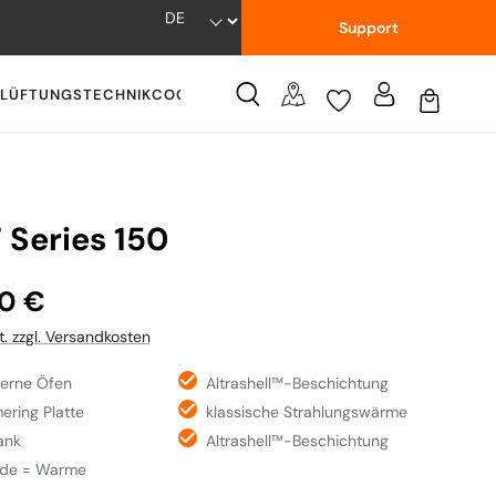
Support
LÜFTUNGSTECHNIK
COOKWARE
WISSENSWERTES
 Series 150
:
00 €
t. zzgl. Versandkosten
serne Öfen
Altrashell™-Beschichtung
ering Platte
klassische Strahlungswärme
ank
Altrashell™-Beschichtung
de = Warme