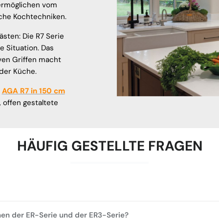
 ermöglichen vom
iche Kochtechniken.
sten: Die R7 Serie
e Situation. Das
ven Griffen macht
der Küche.
m
AGA R7 in 150 cm
 offen gestaltete
HÄUFIG GESTELLTE FRAGEN
hen der ER-Serie und der ER3-Serie?