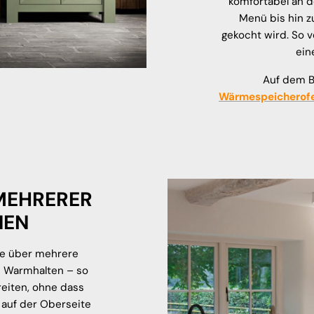
komfortabel an d
Menü bis hin z
gekocht wird. So v
ein
Auf dem Bi
Wärmespeicherof
MEHRERER
NEN
ie über mehrere
d Warmhalten – so
reiten, ohne dass
 auf der Oberseite