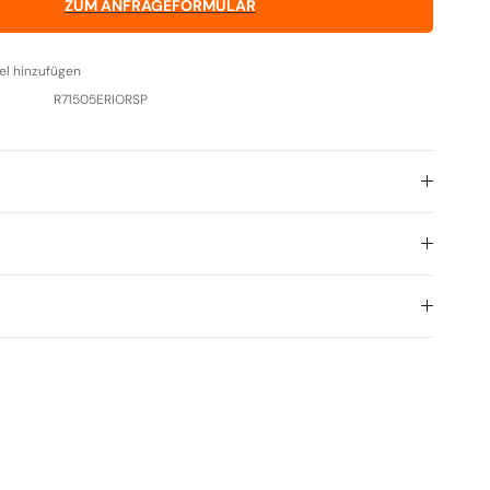
ZUM ANFRAGEFORMULAR
el hinzufügen
R71505ERIORSP