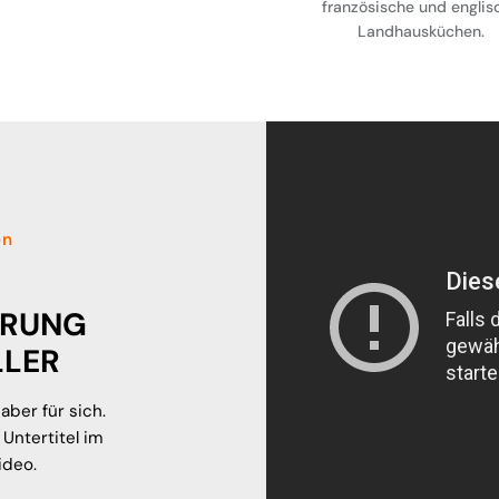
französische und englis
Landhausküchen.
en
ÄRUNG
LLER
aber für sich.
Untertitel im
ideo.