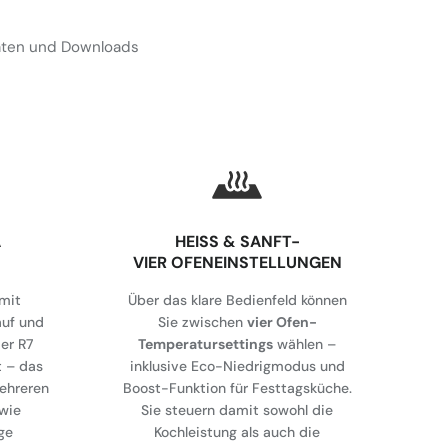
Daten und Downloads
A
HEISS & SANFT-
VIER OFENEINSTELLUNGEN
mit
Über das klare Bedienfeld können
auf und
Sie zwischen
vier Ofen-
er R7
Temperatursettings
wählen –
t – das
inklusive Eco-Niedrigmodus und
mehreren
Boost-Funktion für Festtagsküche.
wie
Sie steuern damit sowohl die
ge
Kochleistung als auch die