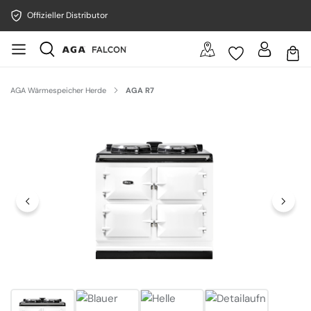
Offizieller Distributor
AGA Wärmespeicher Herde
AGA R7
Bildergalerie überspringen