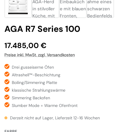
AGA R7 Series 100
Regulärer Preis:
17.485,00 €
Preise inkl. MwSt. zzgl. Versandkosten
Drei gusseiserne Öfen
Altrashell™-Beschichtung
Boiling/Simmering Platte
klassische Strahlungswärme
Simmering Backofen
Slumber Mode = Warme Ofenfront
Derzeit nicht auf Lager, Lieferzeit 12-16 Wochen
AUSWÄHLEN
FARBE