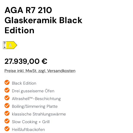
AGA R7 210
Glaskeramik Black
Edition
Regulärer Preis:
27.939,00 €
Preise inkl. MwSt. zzgl. Versandkosten
Black Edition
Drei gusseiserne Öfen
Altrashell™-Beschichtung
Boiling/Simmering Platte
klassische Strahlungswärme
Slow Cooking + Grill
Heißluftbackofen