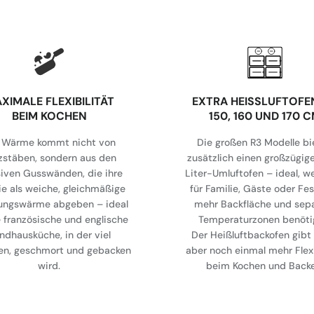
XIMALE FLEXIBILITÄT
EXTRA HEISSLUFTOFEN
BEIM KOCHEN
150, 160 UND 170 
 Wärme kommt nicht von
Die großen R3 Modelle bi
zstäben, sondern aus den
zusätzlich einen großzügig
iven Gusswänden, die ihre
Liter-Umluftofen – ideal, w
ie als weiche, gleichmäßige
für Familie, Gäste oder Fe
lungswärme abgeben – ideal
mehr Backfläche und sep
e französische und englische
Temperaturzonen benöti
ndhausküche, in der viel
Der Heißluftbackofen gibt
en, geschmort und gebacken
aber noch einmal mehr Flexi
wird.
beim Kochen und Backe