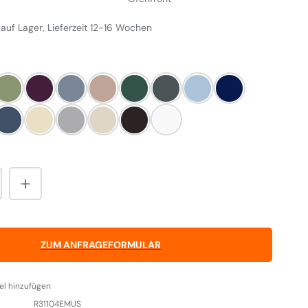
 auf Lager, Lieferzeit 12-16 Wochen
LEN
ard
Olivine
Aubergine
Dove
Blush
Britisch Racing Green
Slate
Duck Egg Blue
Dark Blue
ombe Blue
Dartmouth Blue
Linen
Pearl Ashes
Cream
Black
Weiß
nzahl: Gib den gewünschten Wert ein od
ZUM ANFRAGEFORMULAR
el hinzufügen
R31104EMUS