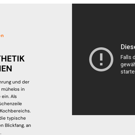
en
THETIK
HEN
ührung und der
 mühelos in
ein. Als
Küchenzeile
s Kochbereichs.
die typische
 Blickfang, an
.