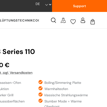
Support
LÜFTUNGSTECHNIK
COOKWARE
WISSENSWERTES
Series 110
:
00 €
t. zzgl. Versandkosten
usseisen-Ofen
Boiling/Simmering Platte
uktion
Warmhalteofen
rker Grill
klassische Strahlungswärme
 Gussoberflächen
Slumber Mode = Warme
Ofenfront