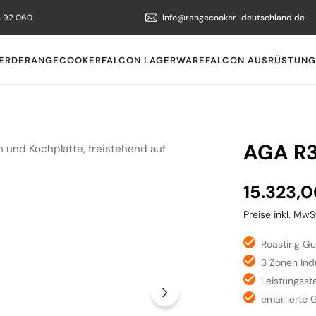
3 92 060
info@rangecooker-deutschland.de
ERDE
RANGECOOKER
FALCON LAGERWARE
FALCON AUSRÜSTUNG
AGA R3 
Regulärer Preis
15.323,
Preise inkl. MwS
Roasting G
3 Zonen Ind
Leistungssta
emaillierte