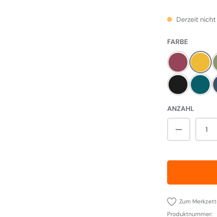
Derzeit nicht
AUSWÄH
FARBE
Himbeere
Must
Pewter
Salc
ANZAHL
Produkt A
Zum Merkzett
Produktnummer: