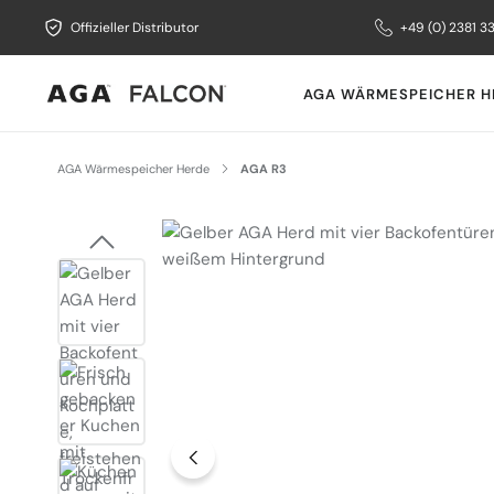
Offizieller Distributor
+49 (0) 2381 3
AGA WÄRMESPEICHER H
AGA Wärmespeicher Herde
AGA R3
Bildergalerie überspringen