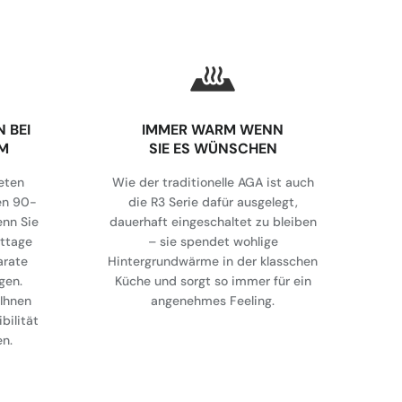
 BEI
IMMER WARM WENN
CM
SIE ES WÜNSCHEN
eten
Wie der traditionelle AGA ist auch
en 90-
die R3 Serie dafür ausgelegt,
enn Sie
dauerhaft eingeschaltet zu bleiben
sttage
– sie spendet wohlige
arate
Hintergrundwärme in der klasschen
gen.
Küche und sorgt so immer für ein
 Ihnen
angenehmes Feeling.
bilität
n.