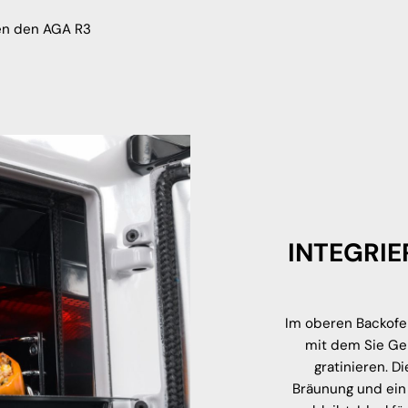
en den AGA R3
INTEGRIE
Im oberen Backofen
mit dem Sie Gem
gratinieren. D
Bräunung und ein 