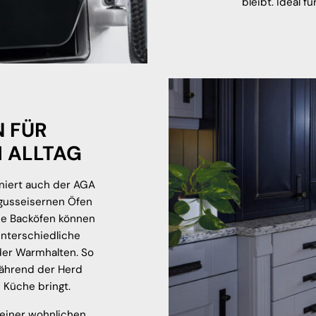
bleibt. Ideal f
 FÜR
 ALLTAG
iert auch der AGA
 gusseisernen Öfen
 Die Backöfen können
unterschiedliche
er Warmhalten. So
während der Herd
 Küche bringt.
 einer wohnlichen