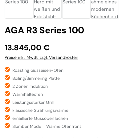
AGA R3 Series 100
Regulärer Preis:
13.845,00 €
Preise inkl. MwSt. zzgl. Versandkosten
Roasting Gusseisen-Ofen
Boiling/Simmering Platte
2 Zonen Induktion
Warmhalteofen
Leistungsstarker Grill
klassische Strahlungswärme
emaillierte Gussoberflächen
Slumber Mode = Warme Ofenfront