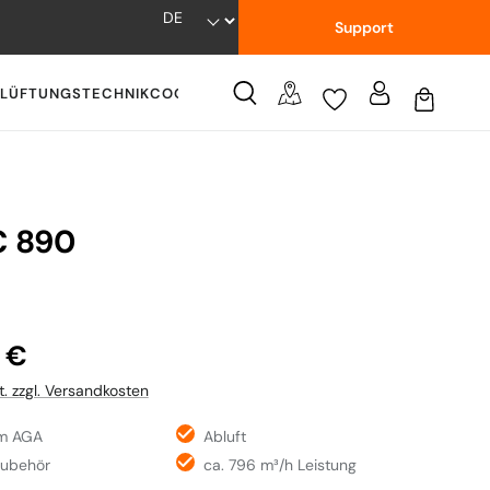
Support
LÜFTUNGSTECHNIK
COOKWARE
WISSENSWERTES
C 890
:
 €
t. zzgl. Versandkosten
m AGA
Abluft
Zubehör
ca. 796 m³/h Leistung