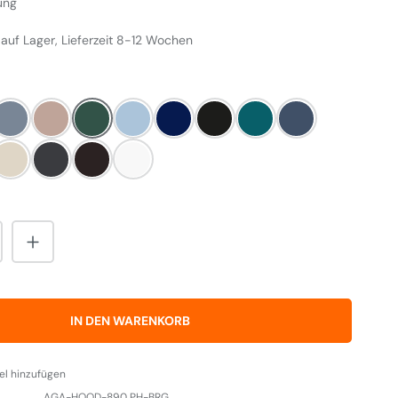
ung
 auf Lager, Lieferzeit 8-12 Wochen
LEN
rgine
Dove
Blush
Britisch Racing Green
Duck Egg Blue
Dark Blue
Pewter
Salcombe Blue
Dartmouth Blue
 Ashes
Cream
Slate
Black
Weiß
nzahl: Gib den gewünschten Wert ein od
IN DEN WARENKORB
el hinzufügen
AGA-HOOD-890 PH-BRG