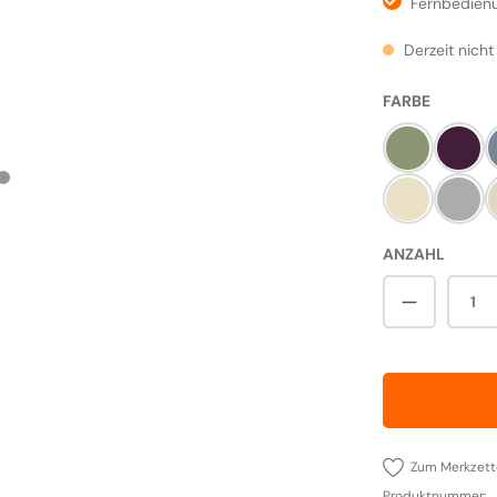
Fernbedien
Derzeit nicht
AUSWÄH
FARBE
Olivine
Aube
Linen
Pearl
ANZAHL
Produkt A
Zum Merkzett
Produktnummer: