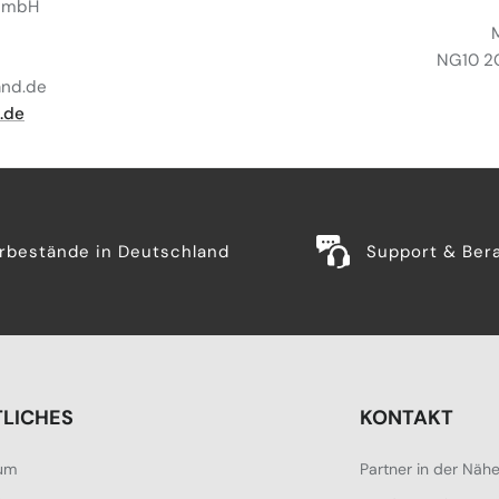
 GmbH
NG10 2G
and.de
.de
rbestände in Deutschland
Support & Ber
LICHES
KONTAKT
um
Partner in der Näh