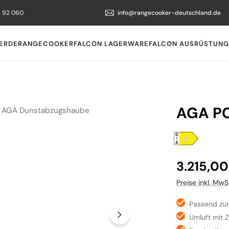
3 92 060
info@rangecooker-deutschland.de
ERDE
RANGECOOKER
FALCON LAGERWARE
FALCON AUSRÜSTUNG
AGA P
Regulärer Preis
3.215,00
Preise inkl. MwS
Passend zu
Umluft mit 