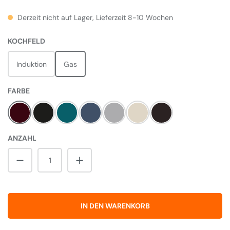
Derzeit nicht auf Lager, Lieferzeit 8-10 Wochen
AUSWÄHLEN
KOCHFELD
Induktion
Gas
AUSWÄHLEN
FARBE
Cranberry
Pewter
Salcombe Blue
Dartmouth Blue
Pearl Ashes
Cream
Black
ANZAHL
Produkt Anzahl: Gib den gewünschten Wert 
IN DEN WARENKORB