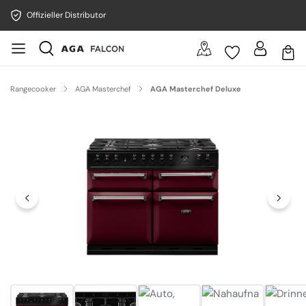
Offizieller Distributor
Rangecooker
AGA Masterchef
AGA Masterchef Deluxe
Bildergalerie überspringen