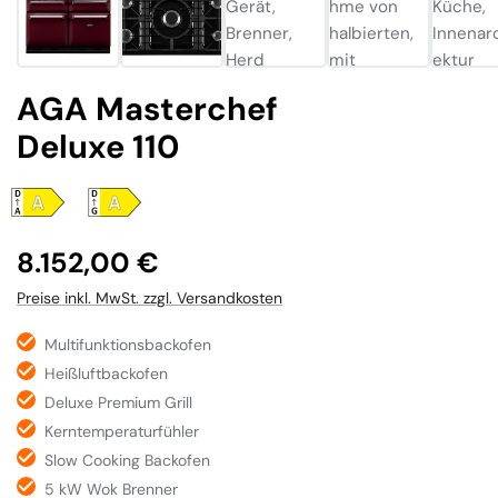
AGA Masterchef
Deluxe 110
Regulärer Preis:
8.152,00 €
Preise inkl. MwSt. zzgl. Versandkosten
Multifunktionsbackofen
Heißluftbackofen
Deluxe Premium Grill
Kerntemperaturfühler
Slow Cooking Backofen
5 kW Wok Brenner